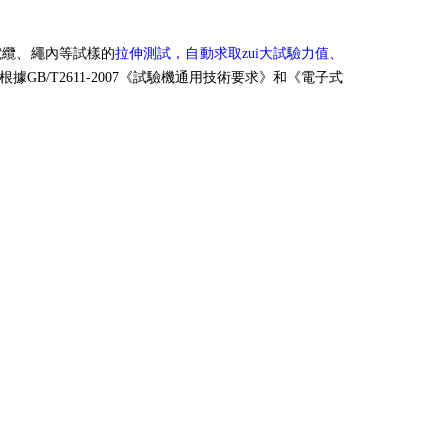
電纜、繩內等試樣的
拉伸測試，自動求取zui大試驗力值、
B/T2611-2007《試驗機通用技術要求》和《電子式