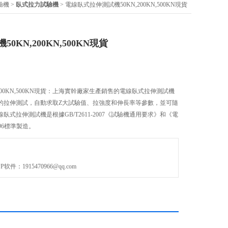
驗機
>
臥式拉力試驗機
> 電線臥式拉伸測試機50KN,200KN,500KN現貨
KN,200KN,500KN現貨
200KN,500KN現貨：上海實幹廠家生產銷售的電線臥式拉伸測試機
的拉伸測試，自動求取Z大試驗值、拉強度和伸長率等參數，並可隨
式拉伸測試機是根據GB/T2611-2007《試驗機通用要求》和《電
996標準製造。
：1915470966@qq.com