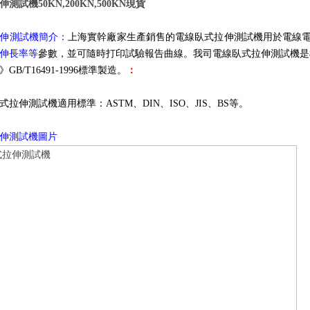
測試機50KN,200KN,500KN現貨
伸測試機簡介：
上海實幹廠家生產銷售的電線臥式拉伸測試機用於電線
伸長率等
參數，並可隨時打印試驗報告曲線。我司電線臥式拉伸測試機是根據G
GB/T16491-1996標準製造。
：
拉伸測試機適用標準：ASTM、DIN、ISO、JIS、BS等。
伸測試機圖片