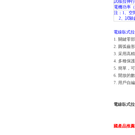
試樣拉伸行
電機功率（
注：1、空
2、試驗參
電線臥式
1. 關鍵
2. 圓弧
3. 采用
4. 多種
5. 簡單
6. 開放
7. 用戶
電線臥式拉伸
國產品推薦