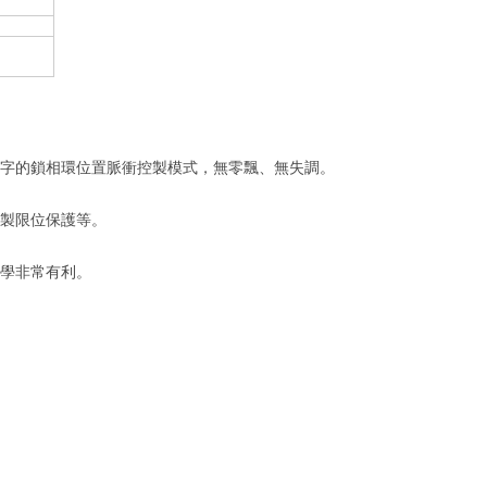
。
數字的鎖相環位置脈衝控製模式，無零飄、無失調。
強製限位保護等。
教學非常有利。