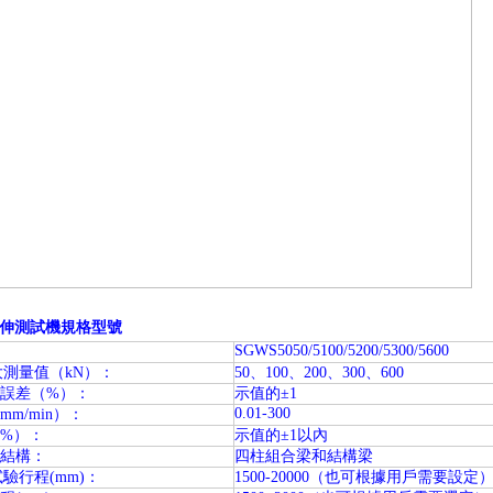
伸測試機規格型號
SGWS5050/5100/5200/5300/5600
大測量值（kN）：
50、100、200、300、600
誤差（%）：
示值的±1
0.01-300
m/min）：
%）：
示值的±1以內
結構：
四柱組合梁和結構梁
試驗行程(mm)：
1500-20000（也可根據用戶需要設定