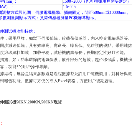
程(mm)：
1500~2000（也可根據用戶需要選定）
1.5~7.5
kW）：
間調整方式與範圍：伺服電機驅動、插銷固定，間距500mm或10000mm。
數測量與顯示方式：負荷傳感器測量PC機屏幕顯示。
拉伸測試機功能特點：
零部件，采用品牌，如鬆下伺服係統，銓載荷傳感器，內米控光電編碼器等
齒形同步減速係統，具有效率高、壽命長、噪音低、免維護的優點。采用純
高精度滾珠絲杠加載，加載平穩，試驗機的壽命長，長期穩定性好且節能。
保護措施。如：功率環節的電氣保護，軟件部分的超載，超位移保護，機械
，可靠，功能*的用戶操作界麵。
的數據結構，無論是結果參數還是過程數據都允許用戶隨機調用，對科研與
自編輯報告功能。數據可方便的導入Excel表格，方便用戶後期處理。
測試機50KN,200KN,500KN現貨
：