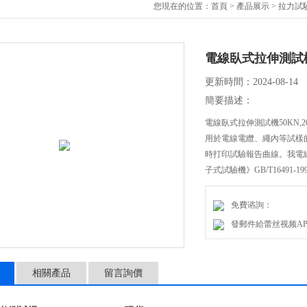
您現在的位置：
首頁
>
產品展示
>
拉力試
電線臥式拉伸測試機50
更新時間：2024-08-14
簡要描述：
電線臥式拉伸測試機50KN,
用於電線電纜、繩內等試樣
時打印試驗報告曲線。我電線臥
子式試驗機》GB/T16491-1
免費谘詢：
發郵件給蕾丝视频APP软件
相關產品
留言詢價