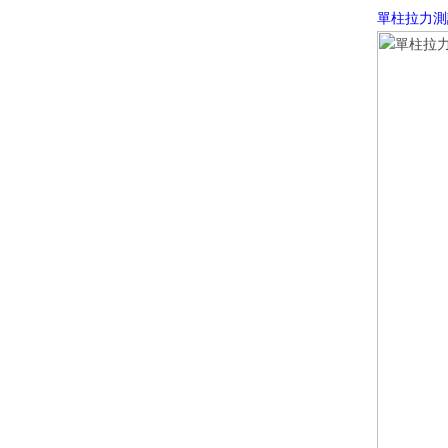
單柱拉力測