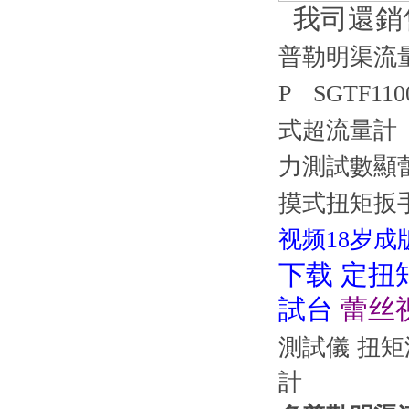
我司還銷
普勒明渠流
P
SGTF1
式超流量計
力測試數顯蕾
摸式扭矩扳
视频18岁成
下载 定扭
試台
蕾丝
測試儀
扭矩
計