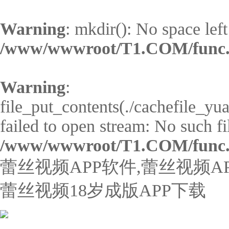
Warning
: mkdir(): No space left
/www/wwwroot/T1.COM/func
Warning
:
file_put_contents(./cachefile_yu
failed to open stream: No such fil
/www/wwwroot/T1.COM/func
蕾丝视频APP软件,蕾丝视频A
蕾丝视频18岁成版APP下载