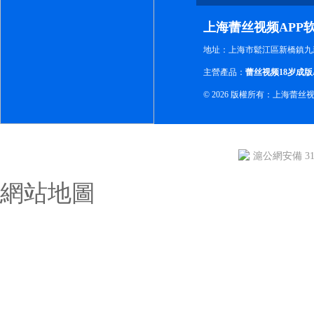
软
上海蕾丝视频APP
地址：上海市鬆江區新橋鎮九新
主營產品：
蕾丝视频18岁成版
© 2026 版權所有：上海蕾
滬公網安備 310
網站地圖