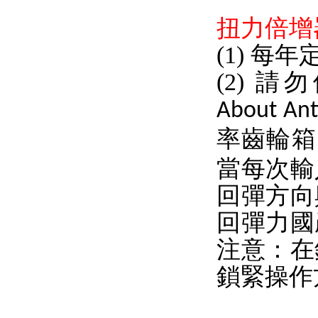
扭力倍增
(1) 
(2)
About Ant
率齒輪箱
當每次輸
回彈方向
回彈力國
注意：在
鎖緊操作