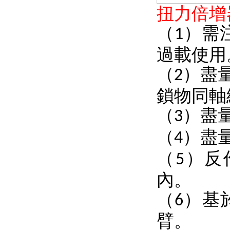
扭力倍增
（
）需
1
過載使用
（
）盡
2
鎖物同軸
（
）盡
3
（
）盡
4
（
）反
5
內。
（
）基
6
臂。