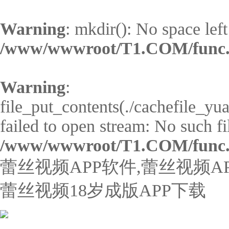
Warning
: mkdir(): No space left
/www/wwwroot/T1.COM/func
Warning
:
file_put_contents(./cachefile_yu
failed to open stream: No such fil
/www/wwwroot/T1.COM/func
蕾丝视频APP软件,蕾丝视频A
蕾丝视频18岁成版APP下载