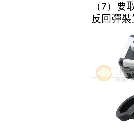
（
）要
7
反回彈裝